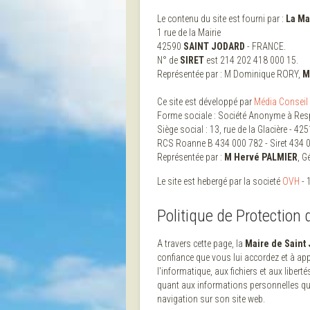
Le contenu du site est fourni par :
La Ma
1 rue de la Mairie
42590
SAINT JODARD
- FRANCE.
N° de
SIRET
est 214 202 418 000 15.
Représentée par : M Dominique RORY,
M
Ce site est développé par
Média Conseil 
Forme sociale : Société Anonyme à Respo
Siège social : 13, rue de la Glacière - 42
RCS Roanne B 434 000 782 - Siret 434 
Représentée par :
M Hervé PALMIER
, G
Le site est hebergé par la societé
OVH
- 
Politique de Protection d
A travers cette page, la
Maire de Saint
confiance que vous lui accordez et à appl
l'informatique, aux fichiers et aux libert
quant aux informations personnelles qu
navigation sur son site web.