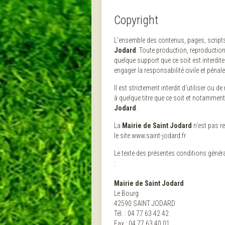
Copyright
L'ensemble des contenus, pages, scripts,
Jodard
. Toute production, reproduction
quelque support que ce soit est interdit
engager la responsabilité civile et pénal
Il est strictement interdit d'utiliser ou 
à quelque titre que ce soit et notamment 
Jodard
.
La
Mairie de Saint Jodard
n'est pas r
le site www.saint-jodard.fr
Le texte des présentes conditions généra
:
Mairie de Saint Jodard
Le Bourg
42590 SAINT JODARD
Tél. : 04 77 63 42 42
Fax : 04 77 63 40 01