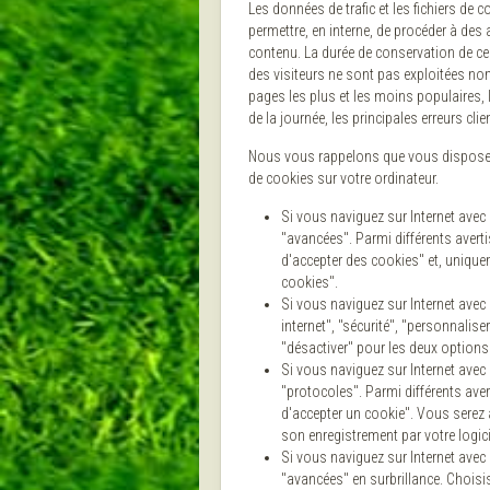
Les données de trafic et les fichiers de 
permettre, en interne, de procéder à des
contenu. La durée de conservation de ce
des visiteurs ne sont pas exploitées nom
pages les plus et les moins populaires, l
de la journée, les principales erreurs clie
Nous vous rappelons que vous disposez d
de cookies sur votre ordinateur.
Si vous naviguez sur Internet avec
"avancées". Parmi différents averti
d'accepter des cookies" et, uniqueme
cookies".
Si vous naviguez sur Internet avec
internet", "sécurité", "personnalis
"désactiver" pour les deux option
Si vous naviguez sur Internet avec
"protocoles". Parmi différents aver
d'accepter un cookie". Vous serez a
son enregistrement par votre logici
Si vous naviguez sur Internet avec
"avancées" en surbrillance. Choisis