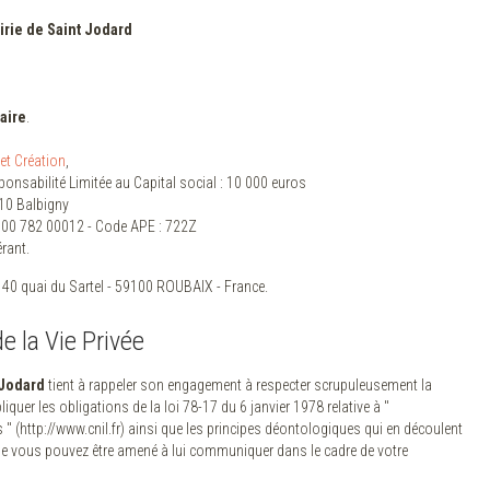
irie de Saint Jodard
aire
.
et Création
,
nsabilité Limitée au Capital social : 10 000 euros
510 Balbigny
000 782 00012 - Code APE : 722Z
érant.
140 quai du Sartel - 59100 ROUBAIX - France.
e la Vie Privée
 Jodard
tient à rappeler son engagement à respecter scrupuleusement la
iquer les obligations de la loi 78-17 du 6 janvier 1978 relative à "
és " (http://www.cnil.fr) ainsi que les principes déontologiques qui en découlent
e vous pouvez être amené à lui communiquer dans le cadre de votre