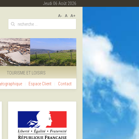
Jeudi 06 Août 2026
A-
A
A+
TOURISME ET LOISIRS
 géographique
Espace Client
Contact