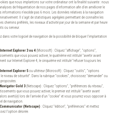
cookies que nous implantons sur votre ordinateur ont la finalité suivante : nous
 analyses de fréquentation de nos pages d'information afin d'en améliorer le
s informations n'excède pas 6 mois. Les données relatives à la navigation
inativement. Il s'agit de statistiques agrégées permettant de connaître les
es chemins préférés, les niveaux d'activité par jour de la semaine et par heure
nts ou serveur.
ans votre logiciel de navigation de la possibilité de bloquer l'implantation
Internet Explorer 3 ou 4
(Microsoft) : Cliquez "affichage", "options",
ssements que vous pouvez activer, le quatrième est intitulé "avertir avant
nt sur Internet Explorer 4, le cinquième est intitulé "refuser toujours les
Internet Explorer 5
ou ultérieur (Microsoft) : Cliquez "outils", "options
er le niveau de sécurité". Dans la rubrique "cookies", choisissez "demander" ou
s proposées.
Navigator Gold 3
(Netscape) : Cliquez "options", "préférences du réseau",
tissements que vous pouvez activer, le premier est intitulé "avertir avant
lors averti(e) lors de l'arrivée d'un "cookie" et vous pourrez vous opposer à
el de navigation.
Communicator (Netscape)
: Cliquez "édition", "préférences" et mettez
sez l'option désirée.