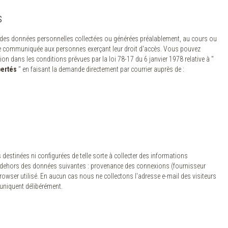
s
des données personnelles collectées ou générées préalablement, au cours ou
être communiquée aux personnes exerçant leur droit d'accès. Vous pouvez
ation dans les conditions prévues par la loi 78-17 du 6 janvier 1978 relative à "
bertés
" en faisant la demande directement par courrier auprès de :
estinées ni configurées de telle sorte à collecter des informations
en dehors des données suivantes : provenance des connexions (fournisseur
browser utilisé. En aucun cas nous ne collectons l'adresse e-mail des visiteurs
uniquent délibérément.