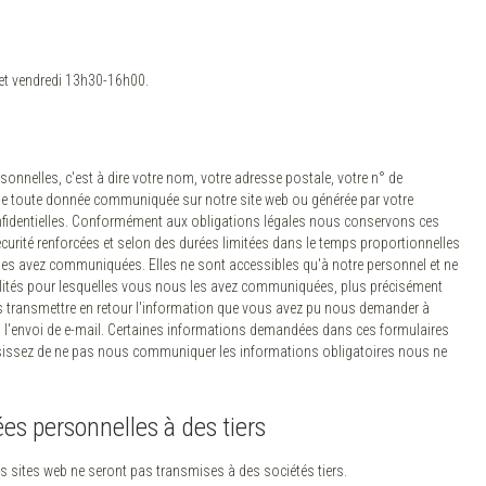
et vendredi 13h30-16h00.
nelles, c'est à dire votre nom, votre adresse postale, votre n° de
que toute donnée communiquée sur notre site web ou générée par votre
fidentielles. Conformément aux obligations légales nous conservons ces
urité renforcées et selon des durées limitées dans le temps proportionnelles
 les avez communiquées. Elles ne sont accessibles qu'à notre personnel et ne
nalités pour lesquelles vous nous les avez communiquées, plus précisément
 transmettre en retour l'information que vous avez pu nous demander à
u l'envoi de e-mail. Certaines informations demandées dans ces formulaires
oisissez de ne pas nous communiquer les informations obligatoires nous ne
s personnelles à des tiers
os sites web ne seront pas transmises à des sociétés tiers.