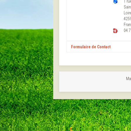
1 ru
Sain
Loir
425
Fran
04 7
Formulaire de Contact
Envoyer un e-mail
Mai
*
Champ requis
Nom
*
E-mail
*