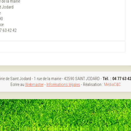
e de la mairie
t Jodard
e
90
ce
7 63 42 42
rie de Saint Jodard - 1 rue de la mairie - 42590 SAINT JODARD -
Tél. : 04 77 63 4
Ecrire au
Webmaster
-
Informations légales
- Réalisation :
MédiaC&C